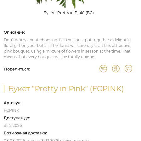
Букет “Pretty in Pink” (BG)
Описание:
Don't worry about choosing. Let the florist put together a delightful
floral gift on your behalf. The florist will carefully craft this attractive,
pink bouquet, using a mixture of flowers in season at the time. That
means that every bouquet will be totally unique.
Поделиться:
Букет “Pretty in Pink” (FCPINK)
Артикул:
FCPINK
Доступен до:
31.12.2026
Возможная доставка:
08.08.2026,
или до
31.12.2026
включительно