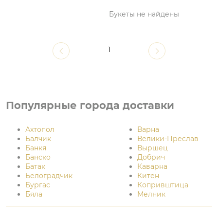
Букеты не найдены
1
Популярные города доставки
Ахтопол
Варна
Балчик
Велики-Преслав
Банкя
Выршец
Банско
Добрич
Батак
Каварна
Белоградчик
Китен
Бургас
Копривштица
Бяла
Мелник