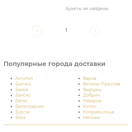
Букеты не найдены
1
Популярные города доставки
Ахтопол
Варна
Балчик
Велики-Преслав
Банкя
Выршец
Банско
Добрич
Батак
Каварна
Белоградчик
Китен
Бургас
Копривштица
Бяла
Мелник