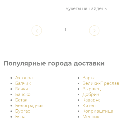
Букеты не найдены
1
Популярные города доставки
Ахтопол
Варна
Балчик
Велики-Преслав
Банкя
Выршец
Банско
Добрич
Батак
Каварна
Белоградчик
Китен
Бургас
Копривштица
Бяла
Мелник