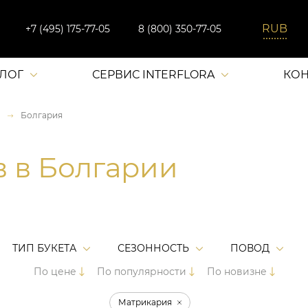
+7 (495) 175-77-05
8 (800) 350-77-05
АЛОГ
СЕРВИС INTERFLORA
КОН
Болгария
в в Болгарии
ТИП БУКЕТА
СЕЗОННОСТЬ
ПОВОД
По цене
По популярности
По новизне
Матрикария