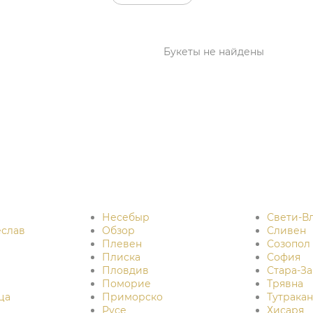
Букеты не найдены
Несебыр
Свети-В
слав
Обзор
Сливен
Плевен
Созопол
Плиска
София
Пловдив
Стара-За
Поморие
Трявна
ца
Приморско
Тутракан
Русе
Хисаря