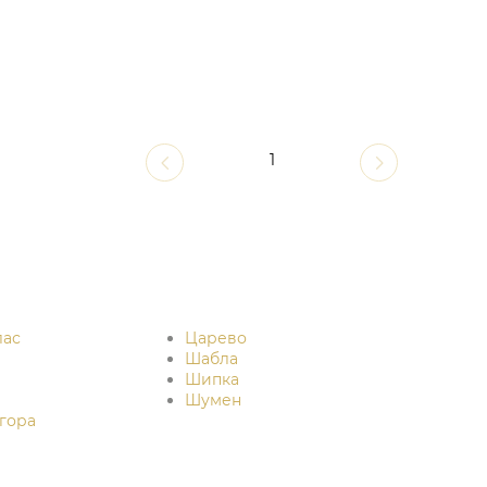
1
лас
Царево
Шабла
Шипка
Шумен
гора