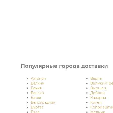
Популярные города доставки
Ахтопол
Варна
Балчик
Велики-Пре
Банкя
Выршец
Банско
Добрич
Батак
Каварна
Белоградчик
Китен
Бургас
Копрившти
Бяла
Мелник