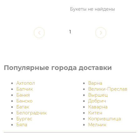
Букеты не найдены
1
Популярные города доставки
Ахтопол
Варна
Балчик
Велики-Преслав
Банкя
Выршец
Банско
Добрич
Батак
Каварна
Белоградчик
Китен
Бургас
Копривштица
Бяла
Мелник