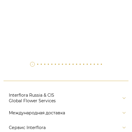
Interflora Russia & CIS
Global Flower Services
Версия для печати
Международная доставка
Контакты
Россия
Сервис Interflora
Поиск