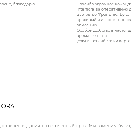
расно, благодарю.
Спасибо огромное команд
Interflora за оперативную 
цветов во Францию. Букет
красивый и и соответствов
описанию.
Особое удобство в настоя
время - оплата
услуги российскими карта
LORA
доставлен в Дании в назначенный срок. Мы заменим букет