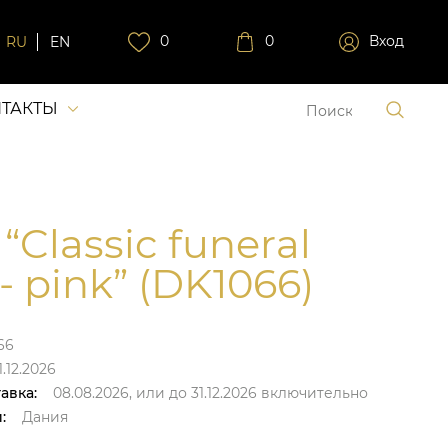
0
0
Вход
RU
EN
ТАКТЫ
“Classic funeral
- pink” (DK1066)
66
.12.2026
авка:
08.08.2026,
или до
31.12.2026
включительно
:
Дания