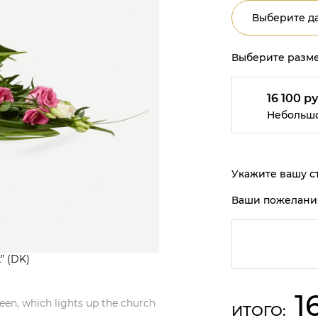
Выберите да
Выберите разме
16 100 ру
Небольш
Укажите вашу ст
Ваши пожелани
k” (DK)
1
reen, which lights up the church
ИТОГО: