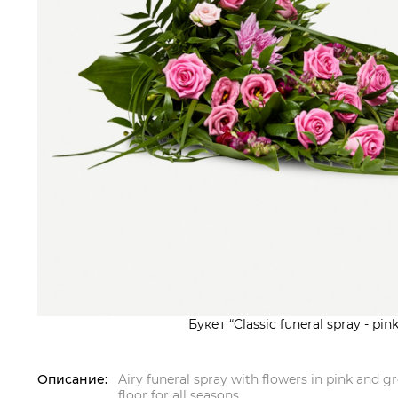
Букет “Classic funeral spray - pin
Описание:
Airy funeral spray with flowers in pink and g
floor for all seasons.