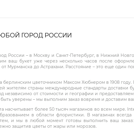
ЛЮБОЙ ГОРОД РОССИИ
город России – в Москву и Санкт-Петербург, в Нижний Нов
чим ваш букет уже через несколько часов после оформ
 от Мурманска до Астрахани. Расстояние – это еще один по
на берлинским цветочником Максом Хюбнером в 1908 году. В 
ей жителям страны международные стандарты доставки бук
од независимо от стоимости и географии и предоставляем
е быть уверены – мы выполним заказ вовремя и доставим в
ra насчитывает более 50 тысяч магазинов во всем мире. Inte
бразованием в области флористики. В магазинах всегда
нтем, и мы в любой момент готовы выполнить ваш заказ
режно защитив цветы от жары или морозов.