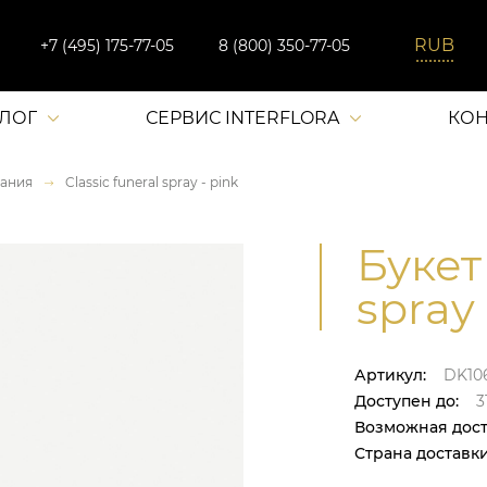
+7 (495) 175-77-05
8 (800) 350-77-05
АЛОГ
СЕРВИС INTERFLORA
КОН
ания
Classic funeral spray - pink
Букет 
spray 
Артикул:
DK10
Доступен до:
31
Возможная дост
Страна доставки