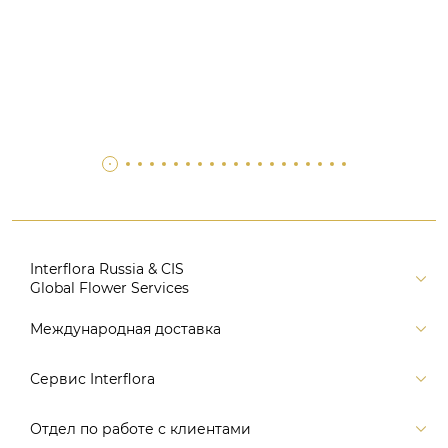
Interflora Russia & CIS
Global Flower Services
Версия для печати
Международная доставка
Контакты
Россия
Сервис Interflora
Поиск
Балтия и страны СНГ
Карта портала
Заказ и оплата
Отдел по работе с клиентами
Европа
Помощь