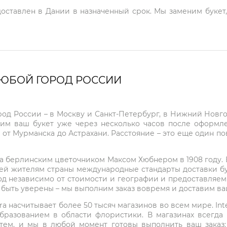
доставлен в Дании в назначенный срок. Мы заменим букет
ЛЮБОЙ ГОРОД РОССИИ
город России – в Москву и Санкт-Петербург, в Нижний Нов
чим ваш букет уже через несколько часов после оформ
 от Мурманска до Астрахани. Расстояние – это еще один по
на берлинским цветочником Максом Хюбнером в 1908 году. В 
ей жителям страны международные стандарты доставки бук
од независимо от стоимости и географии и предоставляем
е быть уверены – мы выполним заказ вовремя и доставим в
ra насчитывает более 50 тысяч магазинов во всем мире. Inte
бразованием в области флористики. В магазинах всегда
нтем, и мы в любой момент готовы выполнить ваш заказ