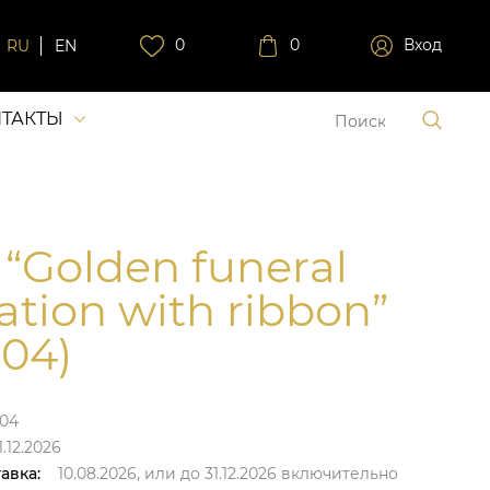
0
0
Вход
RU
EN
ТАКТЫ
 “Golden funeral
ation with ribbon”
04)
04
.12.2026
авка:
10.08.2026,
или до
31.12.2026
включительно