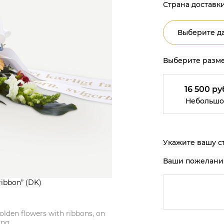
Страна доставки
Выберите да
Выберите разме
16 500 ру
Небольшо
Укажите вашу ст
Ваши пожелани
ribbon” (DK)
golden flowers with ribbons, on
ing.