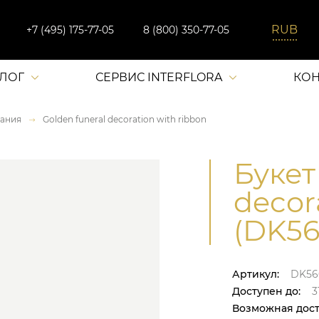
+7 (495) 175-77-05
8 (800) 350-77-05
АЛОГ
СЕРВИС INTERFLORA
КОН
ания
Golden funeral decoration with ribbon
Букет
decor
(DK56
Артикул:
DK56
Доступен до:
31
Возможная дост