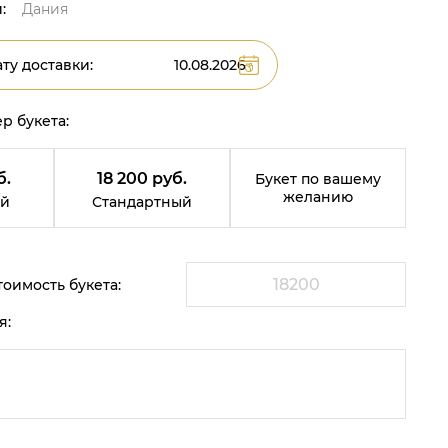
:
Дания
ту доставки:
р букета:
б.
18 200 руб.
Букет по вашему
желанию
й
Стандартный
оимость букета:
я: