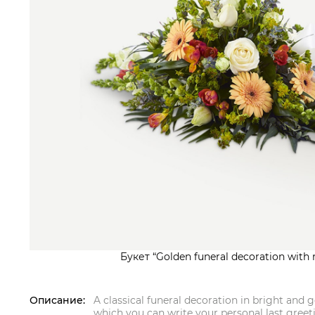
Букет “Golden funeral decoration with 
Описание:
A classical funeral decoration in bright and 
which you can write your personal last greet