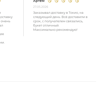
Артем
27.05.2026
е
Заказывал доставку в Токио, на
доставку
следующий день. Всё доставили в
 очень
срок, с получателем связались,
ал
букет отличный.
Максимально рекомендую!
щее
ми.