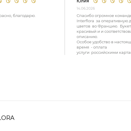
Юлия
14.06.2026
расно, благодарю.
Спасибо огромное команд
Interflora за оперативную 
цветов во Францию. Букет
красивый и и соответствов
описанию.
Особое удобство в настоя
время - оплата
услуги российскими карта
LORA