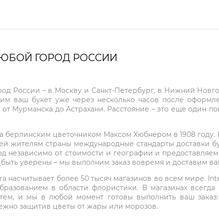
ЛЮБОЙ ГОРОД РОССИИ
город России – в Москву и Санкт-Петербург, в Нижний Нов
чим ваш букет уже через несколько часов после оформ
 от Мурманска до Астрахани. Расстояние – это еще один по
на берлинским цветочником Максом Хюбнером в 1908 году. В 
ей жителям страны международные стандарты доставки бук
од независимо от стоимости и географии и предоставляем
е быть уверены – мы выполним заказ вовремя и доставим в
ra насчитывает более 50 тысяч магазинов во всем мире. Inte
бразованием в области флористики. В магазинах всегда
нтем, и мы в любой момент готовы выполнить ваш заказ
режно защитив цветы от жары или морозов.