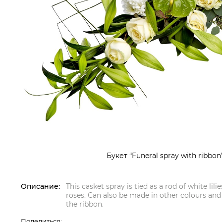
Букет “Funeral spray with ribbon
Описание:
This casket spray is tied as a rod of white l
roses. Can also be made in other colours an
the ribbon.
Поделиться: