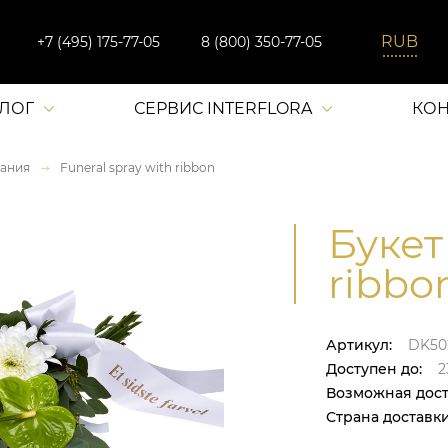
+7 (495) 175-77-05
8 (800) 350-77-05
АЛОГ
СЕРВИС INTERFLORA
КОН
ания
Funeral spray with ribbon
Букет
ribbo
Артикул:
DK50
Доступен до:
2
Возможная дост
Страна доставки