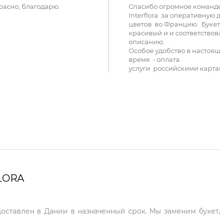
расно, благодарю.
Спасибо огромное команд
Interflora за оперативную 
цветов во Францию. Букет
красивый и и соответствов
описанию.
Особое удобство в настоя
время - оплата
услуги российскими карта
LORA
доставлен в Дании в назначенный срок. Мы заменим букет