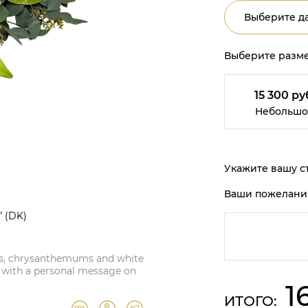
Выберите да
Выберите разме
15 300 ру
Небольшо
Укажите вашу ст
Ваши пожелани
” (DK)
ilies, chrysanthemums and white
d with a personal message on
1
ИТОГО: