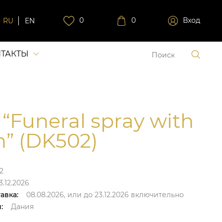
0
0
Вход
RU
EN
ТАКТЫ
 “Funeral spray with
n” (DK502)
2
3.12.2026
авка:
08.08.2026,
или до
23.12.2026
включительно
:
Дания