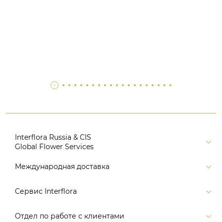
Interflora Russia & CIS
Global Flower Services
Версия для печати
Международная доставка
Контакты
Россия
Сервис Interflora
Поиск
Балтия и страны СНГ
Карта портала
Заказ и оплата
Отдел по работе с клиентами
Европа