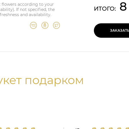
8
t flowers according to your
ИТОГО:
ility). If not specified, the
reshness and availability.
ЗАКАЗАТ
укет подарком