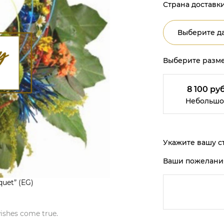
Страна доставки
Выберите да
Выберите разме
8 100 руб
Небольшо
Укажите вашу ст
Ваши пожелани
uet” (EG)
wishes come true.