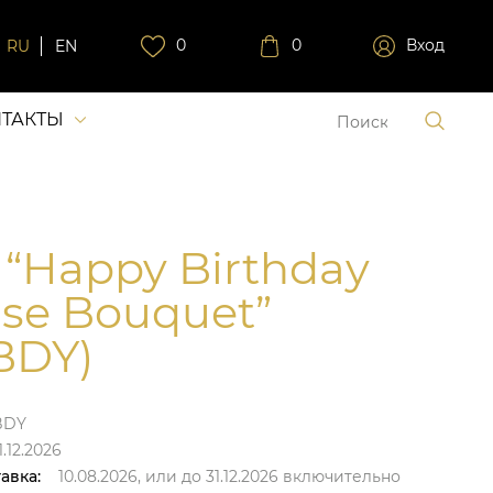
0
0
Вход
RU
EN
ТАКТЫ
 “Happy Birthday
ise Bouquet”
BDY)
BDY
.12.2026
авка:
10.08.2026,
или до
31.12.2026
включительно