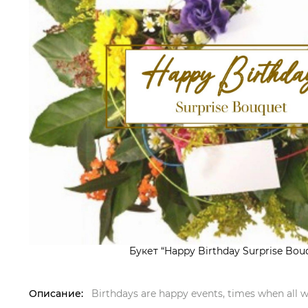
Букет “Happy Birthday Surprise Bouq
Описание:
Birthdays are happy events, times when all 