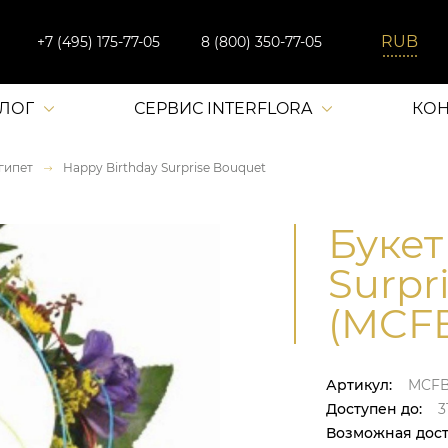
+7 (495) 175-77-05
8 (800) 350-77-05
АЛОГ
СЕРВИС INTERFLORA
КОН
гипет
Happy Birthday Surprise Bouquet
Букет
Surpr
(MCF
Артикул:
MCF
Доступен до:
31
Возможная дост