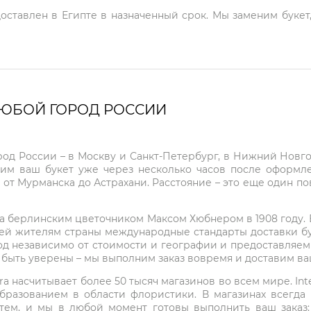
доставлен в Египте в назначенный срок. Мы заменим букет
ЛЮБОЙ ГОРОД РОССИИ
город России – в Москву и Санкт-Петербург, в Нижний Нов
чим ваш букет уже через несколько часов после оформ
 от Мурманска до Астрахани. Расстояние – это еще один по
на берлинским цветочником Максом Хюбнером в 1908 году. В 
ей жителям страны международные стандарты доставки бук
од независимо от стоимости и географии и предоставляем
е быть уверены – мы выполним заказ вовремя и доставим в
ra насчитывает более 50 тысяч магазинов во всем мире. Inte
бразованием в области флористики. В магазинах всегда
нтем, и мы в любой момент готовы выполнить ваш заказ