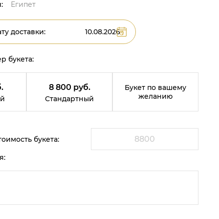
:
Египет
ту доставки:
р букета:
.
8 800 руб.
Букет по вашему
желанию
й
Стандартный
оимость букета:
я: