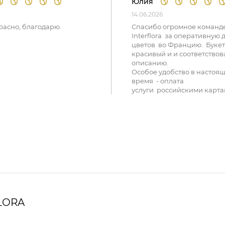
Юлия
14.06.2026
расно, благодарю.
Спасибо огромное команд
Interflora за оперативную 
цветов во Францию. Букет
красивый и и соответствов
описанию.
Особое удобство в настоя
время - оплата
услуги российскими карта
LORA