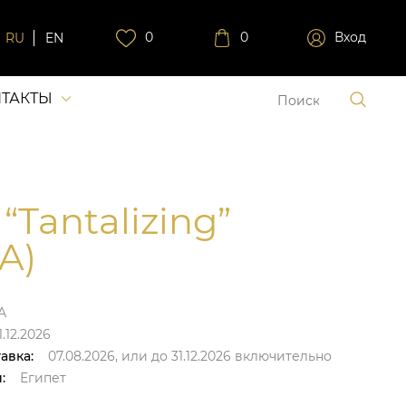
0
0
Вход
RU
EN
ТАКТЫ
“Tantalizing”
A)
A
.12.2026
авка:
07.08.2026,
или до
31.12.2026
включительно
:
Египет