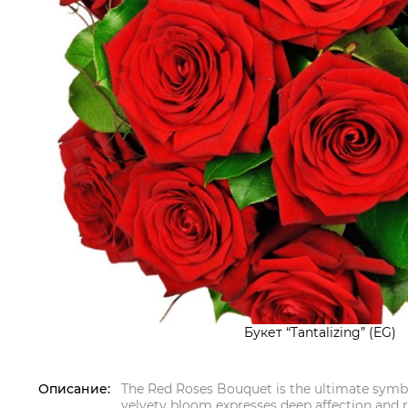
Букет “Tantalizing” (EG)
Описание:
The Red Roses Bouquet is the ultimate symbo
velvety bloom expresses deep affection and 