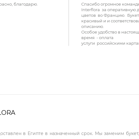
расно, благодарю.
Спасибо огромное команд
Interflora за оперативную 
цветов во Францию. Букет
красивый и и соответствов
описанию.
Особое удобство в настоя
время - оплата
услуги российскими карта
LORA
доставлен в Египте в назначенный срок. Мы заменим букет