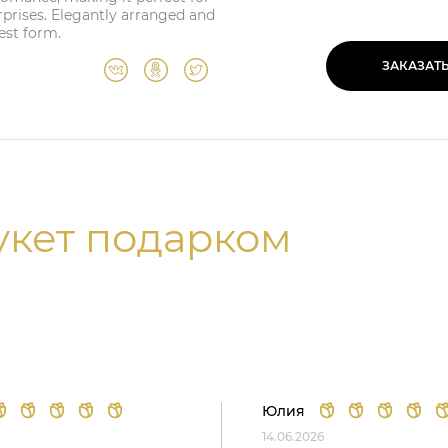
urprises. Elegantly arranged and
est form.
ЗАКАЗАТ
укет подарком
Юлия
14.06.2026