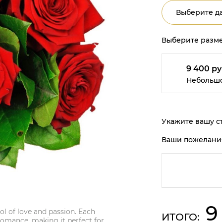
Выберите да
Выберите разме
9 400 ру
Небольш
Укажите вашу ст
Ваши пожелани
9
l of love and passion. Each
ИТОГО:
romance, making it perfect for