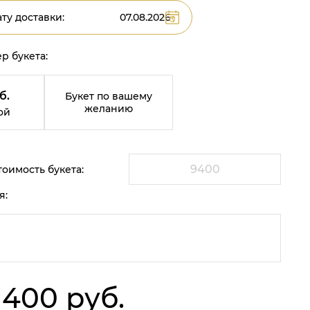
ту доставки:
р букета:
б.
Букет по вашему
желанию
ой
оимость букета:
я:
 400 руб.