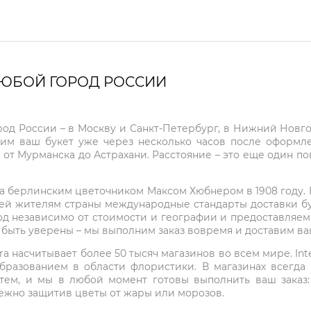
ЛЮБОЙ ГОРОД РОССИИ
город России – в Москву и Санкт-Петербург, в Нижний Нов
чим ваш букет уже через несколько часов после оформ
 от Мурманска до Астрахани. Расстояние – это еще один по
на берлинским цветочником Максом Хюбнером в 1908 году. В 
ей жителям страны международные стандарты доставки бук
од независимо от стоимости и географии и предоставляем
е быть уверены – мы выполним заказ вовремя и доставим в
ra насчитывает более 50 тысяч магазинов во всем мире. Inte
бразованием в области флористики. В магазинах всегда
нтем, и мы в любой момент готовы выполнить ваш заказ
режно защитив цветы от жары или морозов.