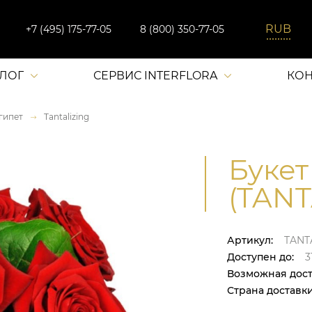
+7 (495) 175-77-05
8 (800) 350-77-05
АЛОГ
СЕРВИС INTERFLORA
КОН
гипет
Tantalizing
Букет 
(TANT
Артикул:
TANT
Доступен до:
31
Возможная дост
Страна доставки