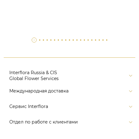
Interflora Russia & CIS
Global Flower Services
Версия для печати
Международная доставка
Контакты
Россия
Сервис Interflora
Поиск
Балтия и страны СНГ
Карта портала
Заказ и оплата
Отдел по работе с клиентами
Европа
Помощь
Доставка
Америка
Связаться с нами, заказать звонок