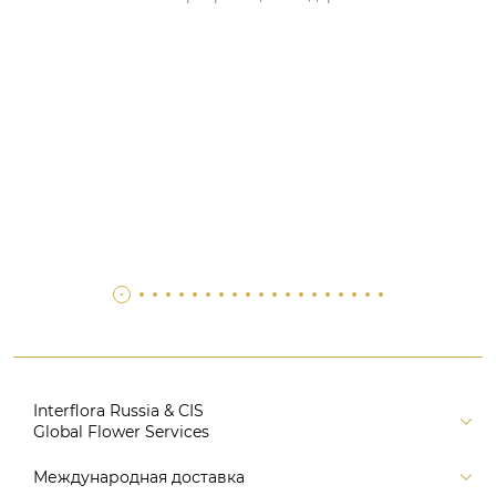
Interflora Russia & CIS
Global Flower Services
Версия для печати
Международная доставка