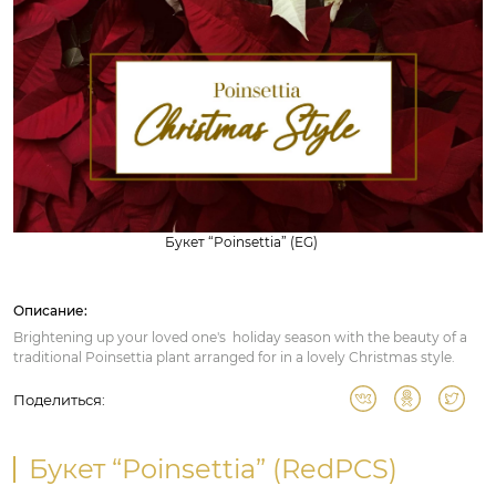
Букет “Poinsettia” (EG)
Описание:
Brightening up your loved one's holiday season with the beauty of a
traditional Poinsettia plant arranged for in a lovely Christmas style.
Поделиться:
Букет “Poinsettia” (RedPCS)