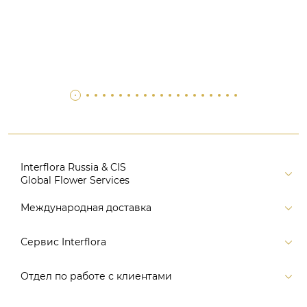
Interflora Russia & CIS
Global Flower Services
Версия для печати
Международная доставка
Контакты
Россия
Сервис Interflora
Поиск
Балтия и страны СНГ
Карта портала
Заказ и оплата
Отдел по работе с клиентами
Европа
Помощь
Доставка
Америка