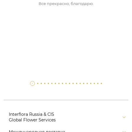
Все прекрасно, благодарю.
Interflora Russia & CIS
Global Flower Services
Версия для печати
Международная доставка