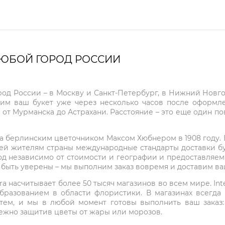
ЛЮБОЙ ГОРОД РОССИИ
город России – в Москву и Санкт-Петербург, в Нижний Нов
чим ваш букет уже через несколько часов после оформ
 от Мурманска до Астрахани. Расстояние – это еще один по
на берлинским цветочником Максом Хюбнером в 1908 году. В 
ей жителям страны международные стандарты доставки бук
од независимо от стоимости и географии и предоставляем
е быть уверены – мы выполним заказ вовремя и доставим в
ra насчитывает более 50 тысяч магазинов во всем мире. Inte
бразованием в области флористики. В магазинах всегда
нтем, и мы в любой момент готовы выполнить ваш заказ
режно защитив цветы от жары или морозов.