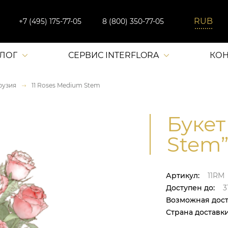
+7 (495) 175-77-05
8 (800) 350-77-05
АЛОГ
СЕРВИС INTERFLORA
КОН
рузия
11 Roses Medium Stem
Букет
Stem”
Артикул:
11RM
Доступен до:
31
Возможная дост
Страна доставки