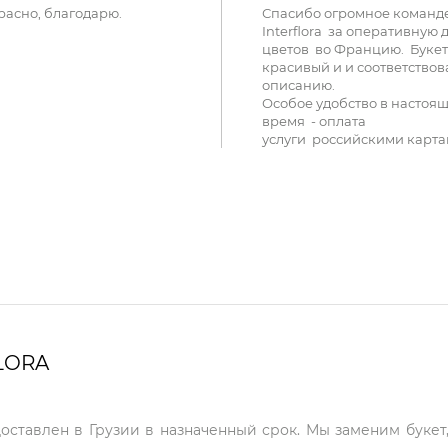
расно, благодарю.
Спасибо огромное команд
Interflora за оперативную 
цветов во Францию. Букет
красивый и и соответствов
описанию.
Особое удобство в настоя
время - оплата
услуги российскими карта
LORA
доставлен в Грузии в назначенный срок. Мы заменим букет