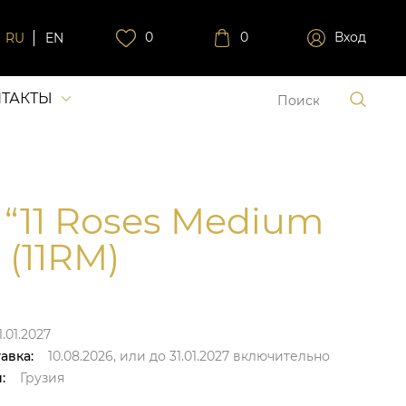
0
0
Вход
RU
EN
ТАКТЫ
 “11 Roses Medium
 (11RM)
.01.2027
авка:
10.08.2026,
или до
31.01.2027
включительно
:
Грузия