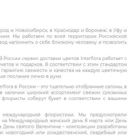
город и Новосибирск, в Краснодар и Воронеж, в Уфу и
ления. Мы работаем по всей территории Российской
вод напомнить о себе близкому человеку и позволить
России сервис доставки цветов Interflora работает с
етов и подарков. В соответствии с этим стандартом
 гарантию свежести и качества на каждую цветочную
аше послание лично в руки
rflora в России – это тщательно отобранные салоны, в
 в наличии широкий ассортимент свежих срезанных
: флористы соберут букет в соответствии с вашими
ий международной флористики. Мы предусмотрели
та на Международный женский день 8 марта или День
а День святого Валентина – композиции разработаны
ли: новогодний или рождественский, свадебный или