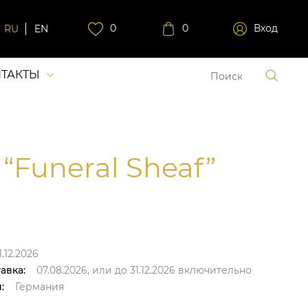
0
0
Вход
RU
EN
ТАКТЫ
 “Funeral Sheaf”
.12.2026
авка:
07.08.2026,
или до
31.12.2026
включительно
:
Германия