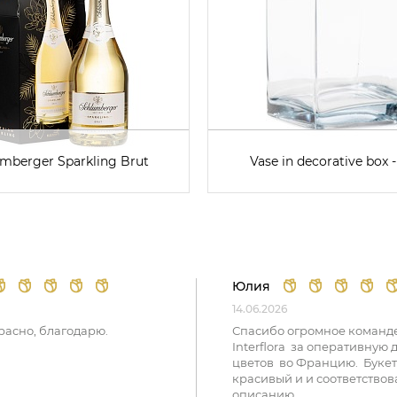
mberger Sparkling Brut
Vase in decorative box -
Юлия
14.06.2026
расно, благодарю.
Спасибо огромное команд
Interflora за оперативную 
цветов во Францию. Букет
красивый и и соответствов
описанию.