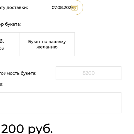
ту доставки:
р букета:
б.
Букет по вашему
желанию
ой
оимость букета:
я:
 200 руб.