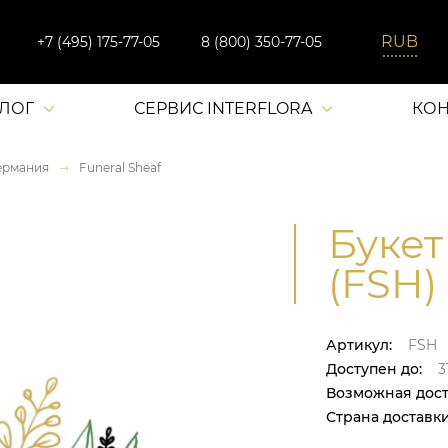
+7 (495) 175-77-05
8 (800) 350-77-05
АЛОГ
СЕРВИС INTERFLORA
КОН
ермания
Funeral Sheaf
Букет
(FSH)
Артикул:
FSH
Доступен до:
31
Возможная дост
Страна доставки