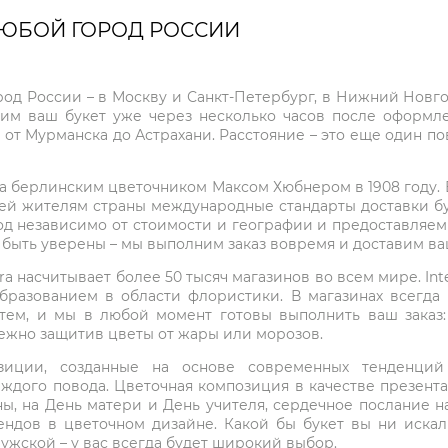
ЛЮБОЙ ГОРОД РОССИИ
город России – в Москву и Санкт-Петербург, в Нижний Нов
чим ваш букет уже через несколько часов после оформ
 от Мурманска до Астрахани. Расстояние – это еще один по
на берлинским цветочником Максом Хюбнером в 1908 году. В 
ей жителям страны международные стандарты доставки бук
од независимо от стоимости и географии и предоставляем
е быть уверены – мы выполним заказ вовремя и доставим в
ra насчитывает более 50 тысяч магазинов во всем мире. Inte
бразованием в области флористики. В магазинах всегда
нтем, и мы в любой момент готовы выполнить ваш заказ
режно защитив цветы от жары или морозов.
мпозиции, созданные на основе современных тенденц
ждого повода. Цветочная композиция в качестве презен
ны, на День матери и День учителя, сердечное послание н
ндов в цветочном дизайне. Какой бы букет вы ни иска
ужской – у вас всегда будет широкий выбор.