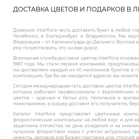
ДОСТАВКА ЦВЕТОВ И ПОДАРКОВ В 
Доверьте Interflora честь доставить букет в любой 
Челябинск, в Екатеринбург и Владивосток. Мы вру
Федерации – от Калининграда до Дальнего Востока и
ему почувствовать, что он вам дорог.
Всемирная служба доставки цветов Interflora основа
1987 года. Мы стали первой компанией, предложивш
мы доставляем каждый из 40 миллионов букетов в г
композицию. Где бы ни находился адресат, вы может
Сегодня международная сеть доставки цветов Interflo
которых работают профессионалы с европейским о
цветов – красных и белых роз, тюльпанов и хриза
пожеланиями, а курьер доставит его получателю, бе
Каталог Interflora представляет цветочные ко
флористические композиции на любой вкус и для ка
защитника отечества, на день рождения и на имени
лучшими флористами мира с учетом актуальных тре
невесты, деловой для бизнес-партнера или строгий м