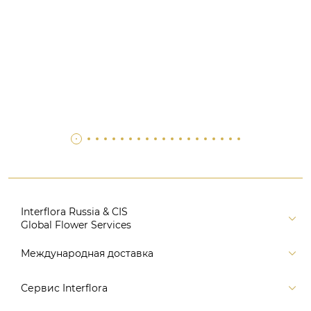
Interflora Russia & CIS
Global Flower Services
Версия для печати
Международная доставка
Контакты
Россия
Сервис Interflora
Поиск
Балтия и страны СНГ