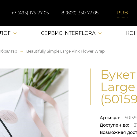
+7 (495) 175-77-05
8 (800) 350-77-05
АЛОГ
СЕРВИС INTERFLORA
КОН
ибралтар
Beautifully Simple Large Pink Flower Wrap.
Букет
Large
(50159
Артикул:
50159
Доступен до:
27
Возможная дост