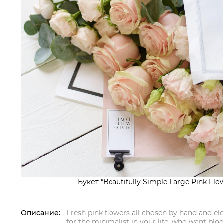
Букет “Beautifully Simple Large Pink Flow
Описание:
Fresh pink flowers all chosen by hand and el
for the minimalist in your life, who want bl