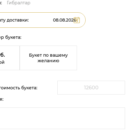
:
Гибралтар
ту доставки:
р букета:
б.
Букет по вашему
желанию
ой
оимость букета:
я: