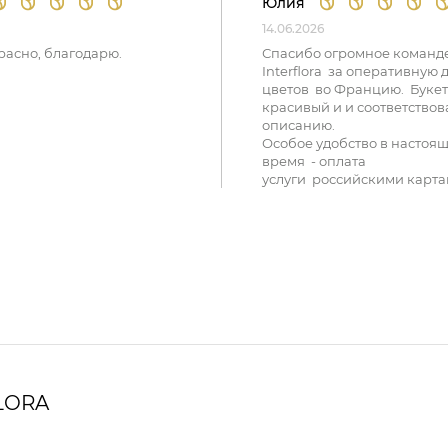
Юлия
14.06.2026
расно, благодарю.
Спасибо огромное команд
Interflora за оперативную 
цветов во Францию. Букет
красивый и и соответствов
описанию.
Особое удобство в настоя
время - оплата
услуги российскими карта
LORA