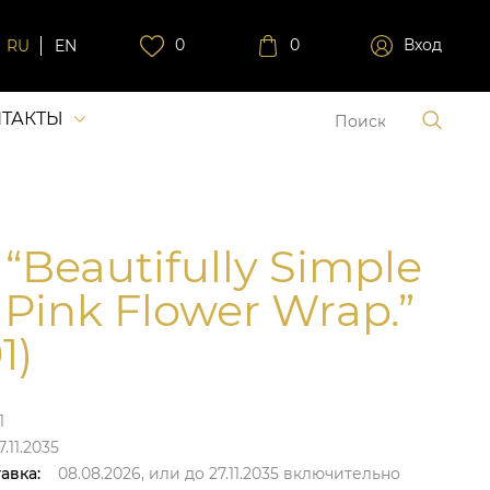
0
0
Вход
RU
EN
ТАКТЫ
 “Beautifully Simple
 Pink Flower Wrap.”
1)
1
.11.2035
авка:
08.08.2026,
или до
27.11.2035
включительно