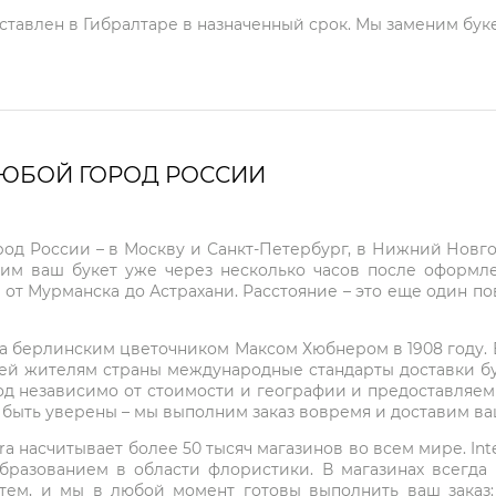
оставлен в Гибралтаре в назначенный срок. Мы заменим буке
ЛЮБОЙ ГОРОД РОССИИ
город России – в Москву и Санкт-Петербург, в Нижний Нов
чим ваш букет уже через несколько часов после оформ
 от Мурманска до Астрахани. Расстояние – это еще один по
на берлинским цветочником Максом Хюбнером в 1908 году. В 
ей жителям страны международные стандарты доставки бук
од независимо от стоимости и географии и предоставляем
е быть уверены – мы выполним заказ вовремя и доставим в
ra насчитывает более 50 тысяч магазинов во всем мире. Inte
бразованием в области флористики. В магазинах всегда
нтем, и мы в любой момент готовы выполнить ваш заказ