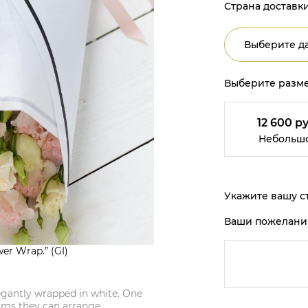
Страна доставки
Выберите да
Выберите разме
12 600 ру
Небольш
Укажите вашу ст
Ваши пожелани
er Wrap.” (GI)
egantly wrapped in white. One
ooms they can arrange