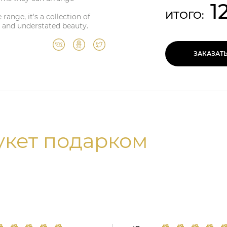
1
ИТОГО:
range, it's a collection of
 and understated beauty.
ЗАКАЗАТ
укет подарком