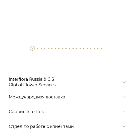
Interflora Russia & CIS
Global Flower Services
Версия для печати
Международная доставка
Контакты
Россия
Сервис Interflora
Поиск
Балтия и страны СНГ
Карта портала
Заказ и оплата
Отдел по работе с клиентами
Европа
Помощь