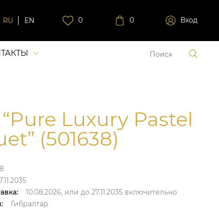
0
0
Вход
RU
EN
ТАКТЫ
 “Pure Luxury Pastel
et” (501638)
8
.11.2035
авка:
10.08.2026,
или до
27.11.2035
включительно
:
Гибралтар