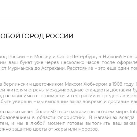
ЛЮБОЙ ГОРОД РОССИИ
город России – в Москву и Санкт-Петербург, в Нижний Нов
чим ваш букет уже через несколько часов после оформ
 от Мурманска до Астрахани. Расстояние – это еще один по
на берлинским цветочником Максом Хюбнером в 1908 году. В 
ей жителям страны международные стандарты доставки бук
од независимо от стоимости и географии и предоставляем
е быть уверены – мы выполним заказ вовремя и доставим в
ra насчитывает более 50 тысяч магазинов во всем мире. Inte
бразованием в области флористики. В магазинах всегда
нтем, и мы в любой момент готовы выполнить ваш заказ
режно защитив цветы от жары или морозов.