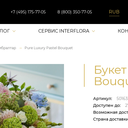
+7 (495) 175-77-05
8 (800) 350-77-05
АЛОГ
СЕРВИС INTERFLORA
КОН
ибралтар
Pure Luxury Pastel Bouquet
Букет
Bouqu
Артикул:
50163
Доступен до:
27
Возможная дост
Страна доставки