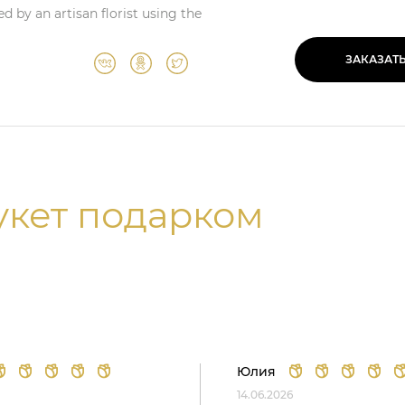
d by an artisan florist using the
ЗАКАЗАТ
укет подарком
Юлия
14.06.2026