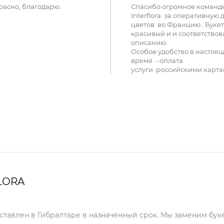
расно, благодарю.
Спасибо огромное команд
Interflora за оперативную 
цветов во Францию. Букет
красивый и и соответствов
описанию.
Особое удобство в настоя
время - оплата
услуги российскими карта
LORA
оставлен в Гибралтаре в назначенный срок. Мы заменим буке