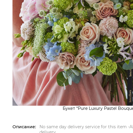
Букет “Pure Luxury Pastel Bouque
Описание:
No same day delivery service for this item -
delivery