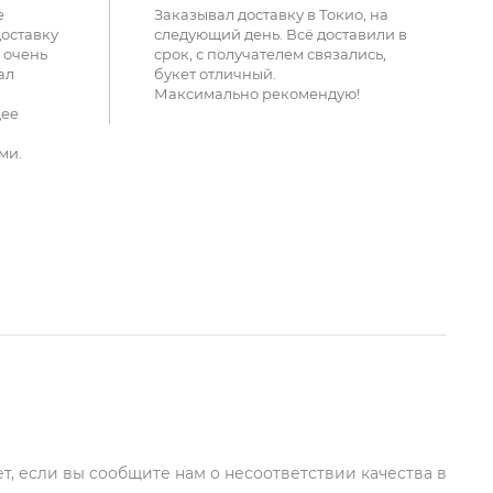
е
Заказывал доставку в Токио, на
доставку
следующий день. Всё доставили в
 очень
срок, с получателем связались,
ал
букет отличный.
Максимально рекомендую!
щее
ми.
т, если вы сообщите нам о несоответствии качества в