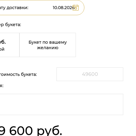
ту доставки:
р букета:
уб.
Букет по вашему
желанию
ой
оимость букета:
я:
9 600 руб.