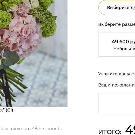
Выберите да
Выберите разме
49 600 р
Небольш
Укажите вашу ст
Ваши пожелани
t” (GI)
4
Allow minimum 48 hrs prior to
ИТОГО: