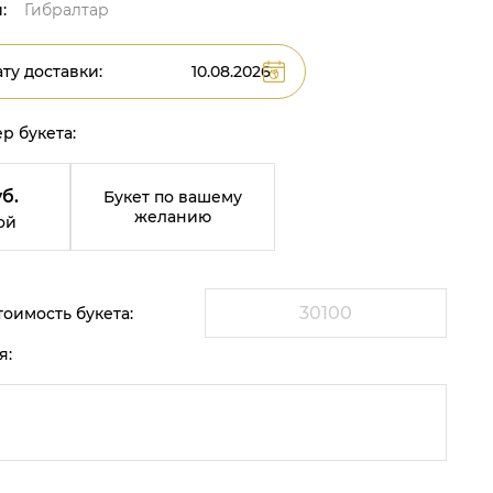
:
Гибралтар
ту доставки:
р букета:
б.
Букет по вашему
желанию
ой
оимость букета:
я: