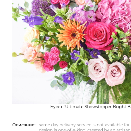
Букет “Ultimate Showstopper Bright B
Описание:
same day delivery service is not available for
design is one-of-a-kind, created by an artisan