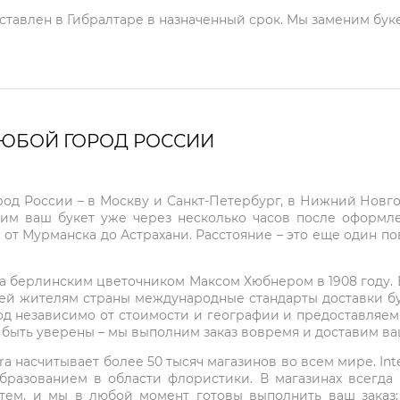
оставлен в Гибралтаре в назначенный срок. Мы заменим буке
ЛЮБОЙ ГОРОД РОССИИ
город России – в Москву и Санкт-Петербург, в Нижний Нов
чим ваш букет уже через несколько часов после оформ
 от Мурманска до Астрахани. Расстояние – это еще один по
на берлинским цветочником Максом Хюбнером в 1908 году. В 
ей жителям страны международные стандарты доставки бук
од независимо от стоимости и географии и предоставляем
е быть уверены – мы выполним заказ вовремя и доставим в
ra насчитывает более 50 тысяч магазинов во всем мире. Inte
бразованием в области флористики. В магазинах всегда
нтем, и мы в любой момент готовы выполнить ваш заказ