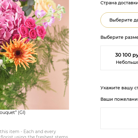
Страна доставки
Выберите да
Выберите разме
30 100 ру
Небольш
Укажите вашу ст
Ваши пожелани
ouquet” (GI)
 this item - Each and every
 florist using the freshest stems