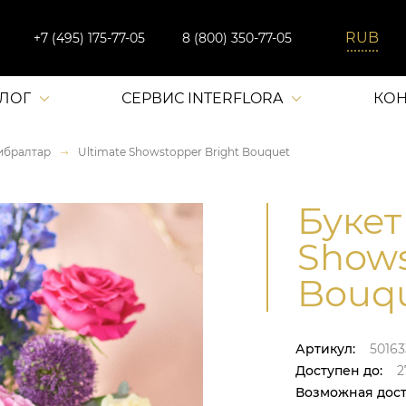
+7 (495) 175-77-05
8 (800) 350-77-05
АЛОГ
СЕРВИС INTERFLORA
КОН
ибралтар
Ultimate Showstopper Bright Bouquet
Букет
Shows
Bouqu
Артикул:
50163
Доступен до:
27
Возможная дост