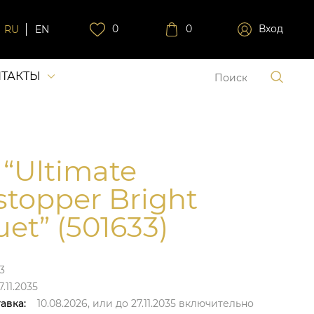
0
0
Вход
RU
EN
ТАКТЫ
 “Ultimate
topper Bright
et” (501633)
3
.11.2035
авка:
10.08.2026,
или до
27.11.2035
включительно