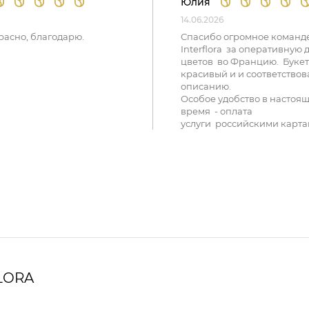
Юлия
14.06.2026
расно, благодарю.
Спасибо огромное команд
Interflora за оперативную 
цветов во Францию. Букет
красивый и и соответствов
описанию.
Особое удобство в настоя
время - оплата
услуги российскими карта
LORA