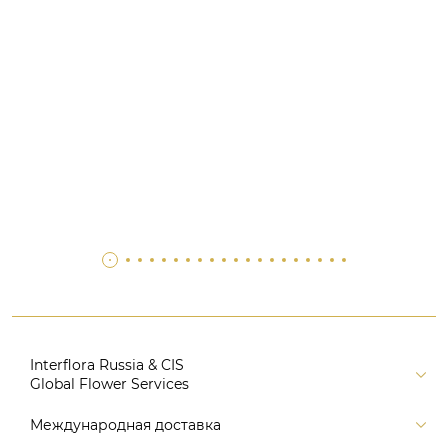
Interflora Russia & CIS
Global Flower Services
Версия для печати
Международная доставка