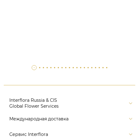
Interflora Russia & CIS
Global Flower Services
Версия для печати
Международная доставка
Контакты
Россия
Сервис Interflora
Поиск