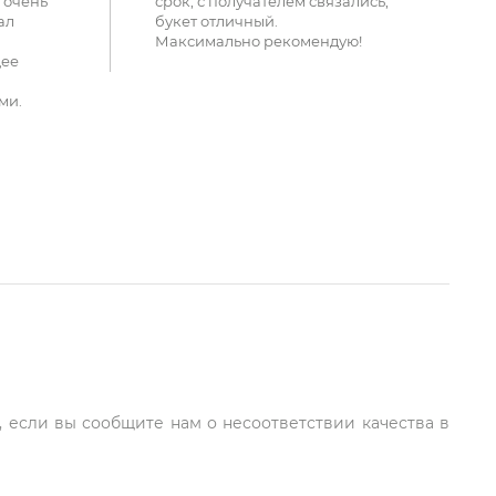
 очень
срок, с получателем связались,
ал
букет отличный.
Максимально рекомендую!
щее
ми.
, если вы сообщите нам о несоответствии качества в