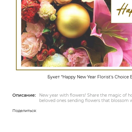
Букет “Happy New Year Florist's Choice 
Описание:
New year with flowers! Share the magic of h
beloved ones sending flowers that blossom w
Поделиться: