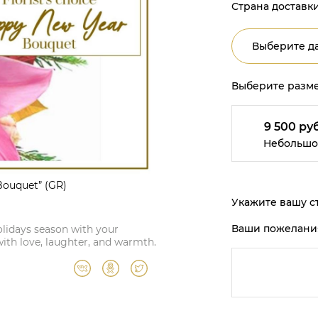
Страна доставки
Выберите да
Выберите разме
9 500 руб
Небольшо
Bouquet” (GR)
Укажите вашу ст
Ваши пожелани
olidays season with your
ith love, laughter, and warmth.