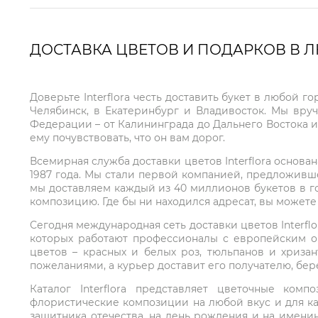
ДОСТАВКА ЦВЕТОВ И ПОДАРКОВ В 
Доверьте Interflora честь доставить букет в любой 
Челябинск, в Екатеринбург и Владивосток. Мы вру
Федерации – от Калининграда до Дальнего Востока и
ему почувствовать, что он вам дорог.
Всемирная служба доставки цветов Interflora основа
1987 года. Мы стали первой компанией, предложивш
мы доставляем каждый из 40 миллионов букетов в г
композицию. Где бы ни находился адресат, вы может
Сегодня международная сеть доставки цветов Interflo
которых работают профессионалы с европейским о
цветов – красных и белых роз, тюльпанов и хриза
пожеланиями, а курьер доставит его получателю, бе
Каталог Interflora представляет цветочные ко
флористические композиции на любой вкус и для ка
защитника отечества, на день рождения и на имени