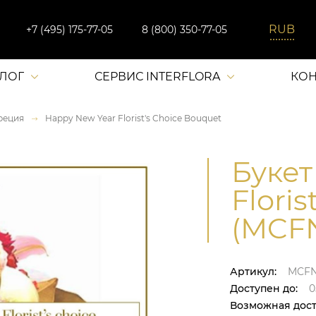
+7 (495) 175-77-05
8 (800) 350-77-05
АЛОГ
СЕРВИС INTERFLORA
КОН
реция
Happy New Year Florist's Choice Bouquet
Букет
Flori
(MCF
Артикул:
MCF
Доступен до:
0
Возможная дост