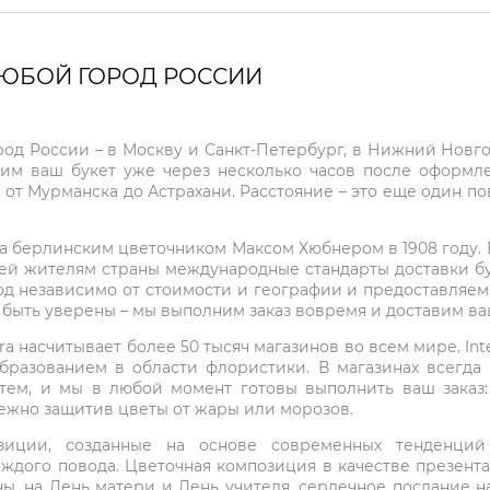
ЛЮБОЙ ГОРОД РОССИИ
город России – в Москву и Санкт-Петербург, в Нижний Нов
чим ваш букет уже через несколько часов после оформ
 от Мурманска до Астрахани. Расстояние – это еще один по
на берлинским цветочником Максом Хюбнером в 1908 году. В 
ей жителям страны международные стандарты доставки бук
од независимо от стоимости и географии и предоставляем
е быть уверены – мы выполним заказ вовремя и доставим в
ra насчитывает более 50 тысяч магазинов во всем мире. Inte
бразованием в области флористики. В магазинах всегда
нтем, и мы в любой момент готовы выполнить ваш заказ
режно защитив цветы от жары или морозов.
мпозиции, созданные на основе современных тенденц
ждого повода. Цветочная композиция в качестве презен
ны, на День матери и День учителя, сердечное послание н