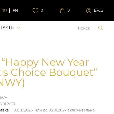
0
0
Вход
RU
EN
ТАКТЫ
 “Happy New Year
st's Choice Bouquet”
NWY)
NWY
5.01.2027
авка:
08.08.2026,
или до
05.01.2027
включительно