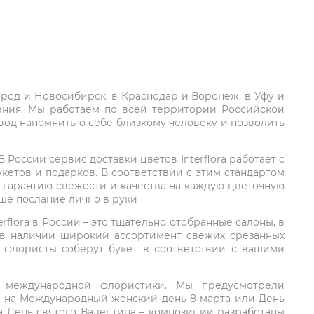
город и Новосибирск, в Краснодар и Воронеж, в Уфу и
ления. Мы работаем по всей территории Российской
вод напомнить о себе близкому человеку и позволить
России сервис доставки цветов Interflora работает с
етов и подарков. В соответствии с этим стандартом
 гарантию свежести и качества на каждую цветочную
аше послание лично в руки
rflora в России – это тщательно отобранные салоны, в
 в наличии широкий ассортимент свежих срезанных
: флористы соберут букет в соответствии с вашими
ий международной флористики. Мы предусмотрели
та на Международный женский день 8 марта или День
а День святого Валентина – композиции разработаны