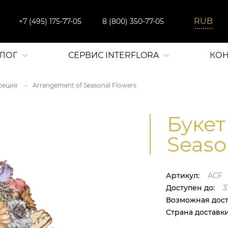
+7 (495) 175-77-05
8 (800) 350-77-05
АЛОГ
СЕРВИС INTERFLORA
КОН
реция
Arrangement of Seasonal Flowers
Букет
Seaso
Артикул:
ACF
Доступен до:
31
Возможная дост
Страна доставки