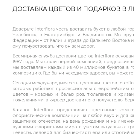
ДОСТАВКА ЦВЕТОВ И ПОДАРКОВ В 
Доверьте Interflora честь доставить букет в любой 
Челябинск, в Екатеринбург и Владивосток. Мы вру
Федерации – от Калининграда до Дальнего Востока и
ему почувствовать, что он вам дорог.
Всемирная служба доставки цветов Interflora основа
1987 года. Мы стали первой компанией, предложивш
мы доставляем каждый из 40 миллионов букетов в г
композицию. Где бы ни находился адресат, вы может
Сегодня международная сеть доставки цветов Interflo
которых работают профессионалы с европейским о
цветов – красных и белых роз, тюльпанов и хриза
пожеланиями, а курьер доставит его получателю, бе
Каталог Interflora представляет цветочные ко
флористические композиции на любой вкус и для ка
защитника отечества, на день рождения и на имени
лучшими флористами мира с учетом актуальных тре
невесты, деловой для бизнес-партнера или строгий м