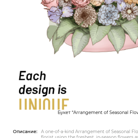
Букет “Arrangement of Seasonal Flo
Описание:
A one-of-a-kind Arrangement of Seasonal Flo
florist using the freshest, in-season flowers a