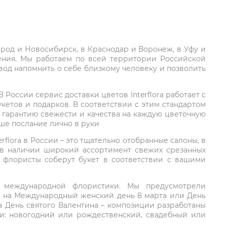
город и Новосибирск, в Краснодар и Воронеж, в Уфу и
ления. Мы работаем по всей территории Российской
вод напомнить о себе близкому человеку и позволить
России сервис доставки цветов Interflora работает с
етов и подарков. В соответствии с этим стандартом
 гарантию свежести и качества на каждую цветочную
аше послание лично в руки
rflora в России – это тщательно отобранные салоны, в
 в наличии широкий ассортимент свежих срезанных
: флористы соберут букет в соответствии с вашими
ий международной флористики. Мы предусмотрели
та на Международный женский день 8 марта или День
а День святого Валентина – композиции разработаны
ли: новогодний или рождественский, свадебный или