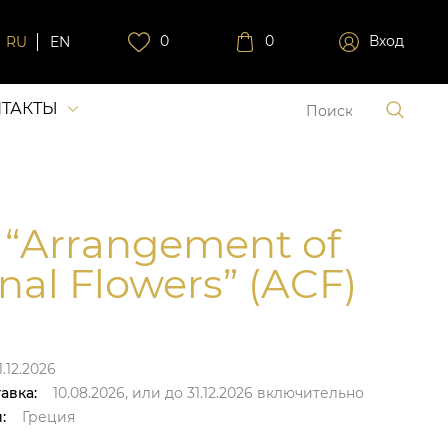
0
0
Вход
RU
EN
ТАКТЫ
 “Arrangement of
nal Flowers” (ACF)
.12.2026
авка:
10.08.2026,
или до
31.12.2026
включительно
:
Греция