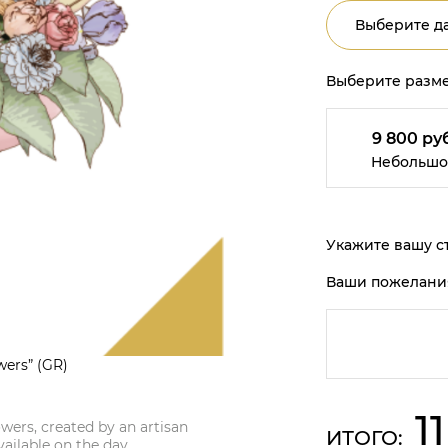
Выберите да
Выберите разме
9 800 руб
Небольшо
Укажите вашу ст
Ваши пожелани
wers” (GR)
1
wers, created by an artisan
ИТОГО:
vailable on the day.