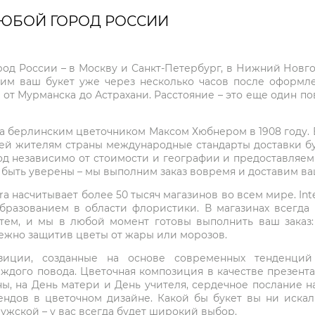
ЛЮБОЙ ГОРОД РОССИИ
город России – в Москву и Санкт-Петербург, в Нижний Нов
чим ваш букет уже через несколько часов после оформ
 от Мурманска до Астрахани. Расстояние – это еще один по
на берлинским цветочником Максом Хюбнером в 1908 году. В 
ей жителям страны международные стандарты доставки бук
од независимо от стоимости и географии и предоставляем
е быть уверены – мы выполним заказ вовремя и доставим в
ra насчитывает более 50 тысяч магазинов во всем мире. Inte
бразованием в области флористики. В магазинах всегда
нтем, и мы в любой момент готовы выполнить ваш заказ
режно защитив цветы от жары или морозов.
мпозиции, созданные на основе современных тенденц
ждого повода. Цветочная композиция в качестве презен
ны, на День матери и День учителя, сердечное послание н
ндов в цветочном дизайне. Какой бы букет вы ни иска
ужской – у вас всегда будет широкий выбор.