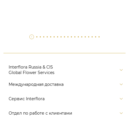
Interflora Russia & CIS
Global Flower Services
Версия для печати
Международная доставка
Контакты
Россия
Сервис Interflora
Поиск
Балтия и страны СНГ
Карта портала
Заказ и оплата
Отдел по работе с клиентами
Европа
Помощь
Доставка
Америка
Связаться с нами, заказать звонок