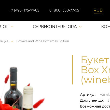
+7 (495) 175-77-05
8 (800) 350-77-05
АЛОГ
СЕРВИС INTERFLORA
КОН
реция
Flowers and Wine Box Xmas Edition
Букет
Box X
(wine
Артикул:
wine
Доступен до:
31
Возможная дост