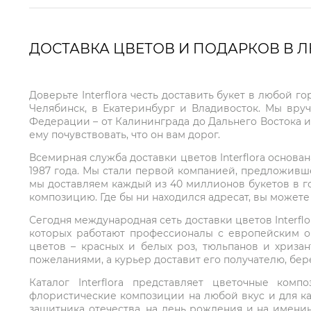
ДОСТАВКА ЦВЕТОВ И ПОДАРКОВ В 
Доверьте Interflora честь доставить букет в любой 
Челябинск, в Екатеринбург и Владивосток. Мы вру
Федерации – от Калининграда до Дальнего Востока и
ему почувствовать, что он вам дорог.
Всемирная служба доставки цветов Interflora основа
1987 года. Мы стали первой компанией, предложивш
мы доставляем каждый из 40 миллионов букетов в г
композицию. Где бы ни находился адресат, вы может
Сегодня международная сеть доставки цветов Interflo
которых работают профессионалы с европейским о
цветов – красных и белых роз, тюльпанов и хриза
пожеланиями, а курьер доставит его получателю, бе
Каталог Interflora представляет цветочные ко
флористические композиции на любой вкус и для ка
защитника отечества, на день рождения и на имени