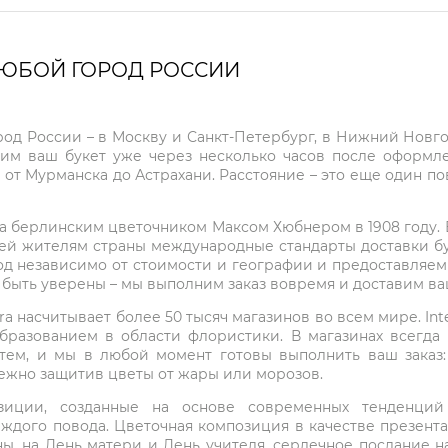
ЛЮБОЙ ГОРОД РОССИИ
город России – в Москву и Санкт-Петербург, в Нижний Нов
чим ваш букет уже через несколько часов после оформ
 от Мурманска до Астрахани. Расстояние – это еще один по
на берлинским цветочником Максом Хюбнером в 1908 году. В 
ей жителям страны международные стандарты доставки бук
од независимо от стоимости и географии и предоставляем
е быть уверены – мы выполним заказ вовремя и доставим в
ra насчитывает более 50 тысяч магазинов во всем мире. Inte
бразованием в области флористики. В магазинах всегда
нтем, и мы в любой момент готовы выполнить ваш заказ
режно защитив цветы от жары или морозов.
мпозиции, созданные на основе современных тенденц
ждого повода. Цветочная композиция в качестве презен
ны, на День матери и День учителя, сердечное послание н