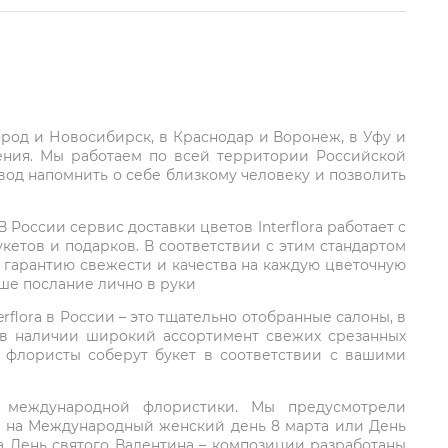
город и Новосибирск, в Краснодар и Воронеж, в Уфу и
ления. Мы работаем по всей территории Российской
вод напомнить о себе близкому человеку и позволить
России сервис доставки цветов Interflora работает с
етов и подарков. В соответствии с этим стандартом
 гарантию свежести и качества на каждую цветочную
аше послание лично в руки
rflora в России – это тщательно отобранные салоны, в
 в наличии широкий ассортимент свежих срезанных
: флористы соберут букет в соответствии с вашими
ий международной флористики. Мы предусмотрели
та на Международный женский день 8 марта или День
а День святого Валентина – композиции разработаны