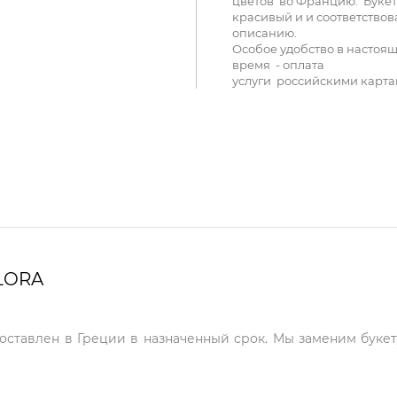
цветов во Францию. Букет
красивый и и соответствов
описанию.
Особое удобство в настоя
время - оплата
услуги российскими карта
LORA
доставлен в Греции в назначенный срок. Мы заменим букет