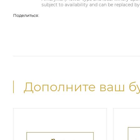
subject to availability and can be replaced by
Поделиться:
Дополните ваш б