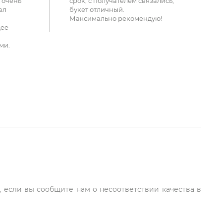
 очень
срок, с получателем связались,
ал
букет отличный.
Максимально рекомендую!
щее
ми.
, если вы сообщите нам о несоответствии качества в