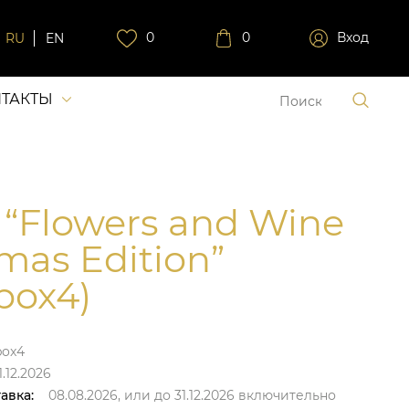
0
0
Вход
RU
EN
ТАКТЫ
 “Flowers and Wine
mas Edition”
box4)
box4
.12.2026
авка:
08.08.2026,
или до
31.12.2026
включительно