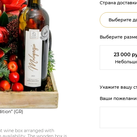
Страна доставки
Выберите да
Выберите разме
23 000 р
Небольш
Укажите вашу ст
Ваши пожелани
ition” (GR)
nt wine box arranged with
 availability. The wooden box is