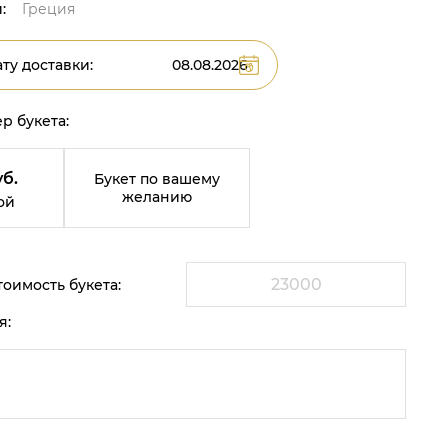
:
Греция
ту доставки:
р букета:
уб.
Букет по вашему
желанию
ой
оимость букета:
я: