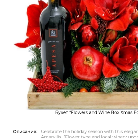
Букет “Flowers and Wine Box Xmas Ed
Описание:
Celebrate the holiday season with this elega
Amaryllis. (Flower type and local winery upon