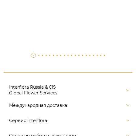
Interflora Russia & CIS
Global Flower Services
Версия для печати
Международная доставка
Контакты
Россия
Сервис Interflora
Поиск
Балтия и страны СНГ
Карта портала
Заказ и оплата
Отдел по работе с клиентами