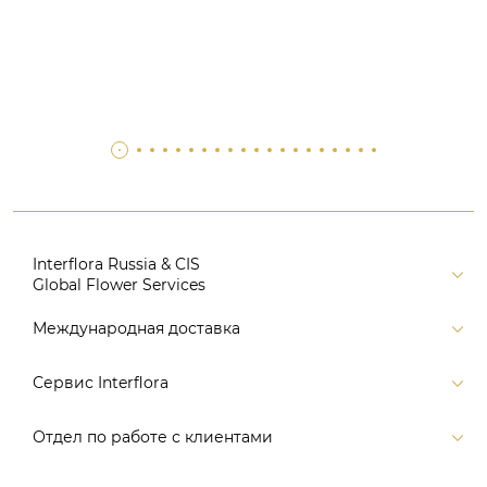
Interflora Russia & CIS
Global Flower Services
Версия для печати
Международная доставка
Контакты
Россия
Сервис Interflora
Поиск
Балтия и страны СНГ
Карта портала
Заказ и оплата
Отдел по работе с клиентами
Европа
Помощь
Доставка
Америка