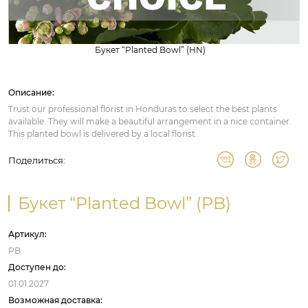
Букет “Planted Bowl” (HN)
Описание:
Trust our professional florist in Honduras to select the best plants
available. They will make a beautiful arrangement in a nice container.
This planted bowl is delivered by a local florist.
Поделиться:
Букет “Planted Bowl” (PB)
Артикул:
PB
Доступен до:
01.01.2027
Возможная доставка: