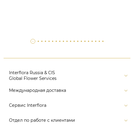
Interflora Russia & CIS
Global Flower Services
Версия для печати
Международная доставка
Контакты
Россия
Сервис Interflora
Поиск
Балтия и страны СНГ
Карта портала
Заказ и оплата
Отдел по работе с клиентами
Европа
Помощь
Доставка
Америка