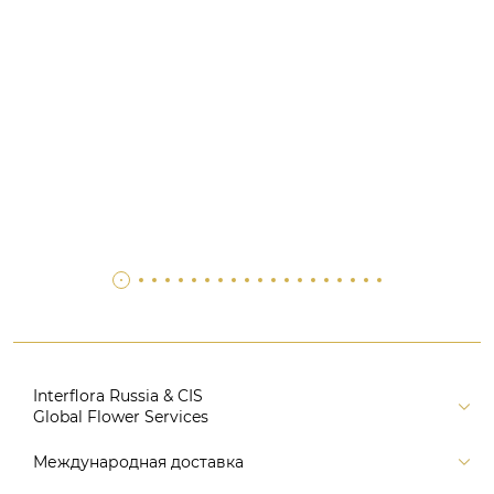
Interflora Russia & CIS
Global Flower Services
Версия для печати
Международная доставка
Контакты