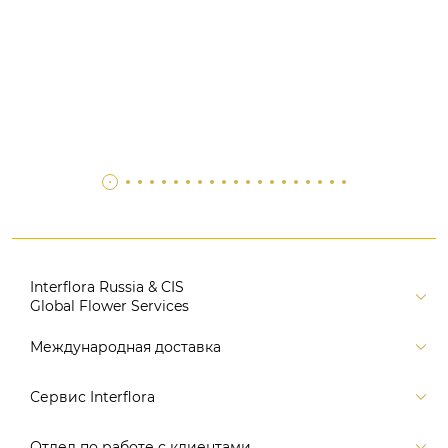
Interflora Russia & CIS
Global Flower Services
Версия для печати
Международная доставка
Контакты
Россия
Сервис Interflora
Поиск
Балтия и страны СНГ
Карта портала
Заказ и оплата
Отдел по работе с клиентами