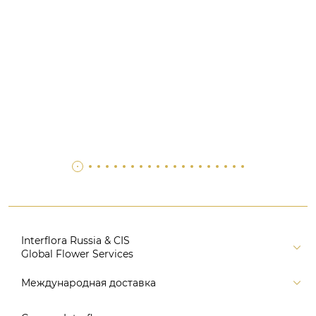
Interflora Russia & CIS
Global Flower Services
Версия для печати
Международная доставка
Контакты