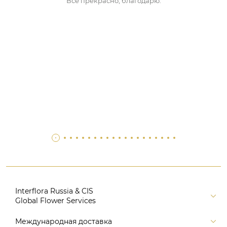
Все прекрасно, благодарю.
Interflora Russia & CIS
Global Flower Services
Версия для печати
Международная доставка