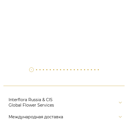
Interflora Russia & CIS
Global Flower Services
Версия для печати
Международная доставка
Контакты