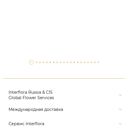
Interflora Russia & CIS
Global Flower Services
Версия для печати
Международная доставка
Контакты
Россия
Сервис Interflora
Поиск