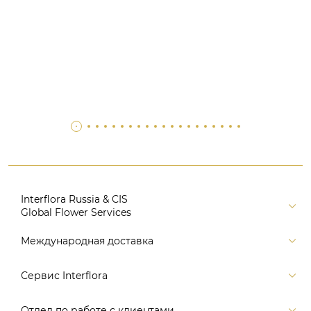
Interflora Russia & CIS
Global Flower Services
Версия для печати
Международная доставка
Контакты
Россия
Сервис Interflora
Поиск
Балтия и страны СНГ
Карта портала
Заказ и оплата
Отдел по работе с клиентами