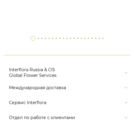
Interflora Russia & CIS
Global Flower Services
Версия для печати
Международная доставка
Контакты
Россия
Сервис Interflora
Поиск
Балтия и страны СНГ
Карта портала
Заказ и оплата
Отдел по работе с клиентами
Европа
Помощь
Доставка
Америка
Связаться с нами, заказать звонок