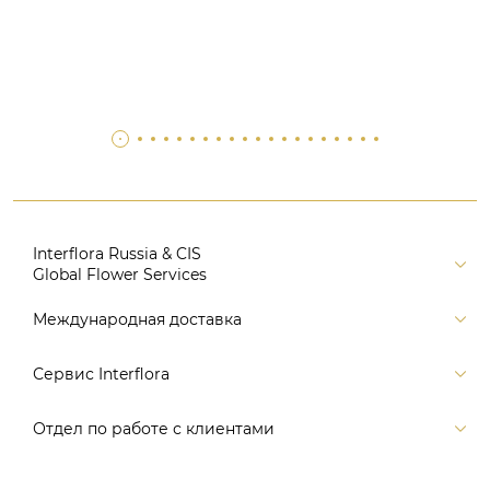
Interflora Russia & CIS
Global Flower Services
Версия для печати
Международная доставка
Контакты
Россия
Сервис Interflora
Поиск
Балтия и страны СНГ
Карта портала
Заказ и оплата
Отдел по работе с клиентами
Европа
Помощь
Доставка
Америка
Связаться с нами, заказать звонок