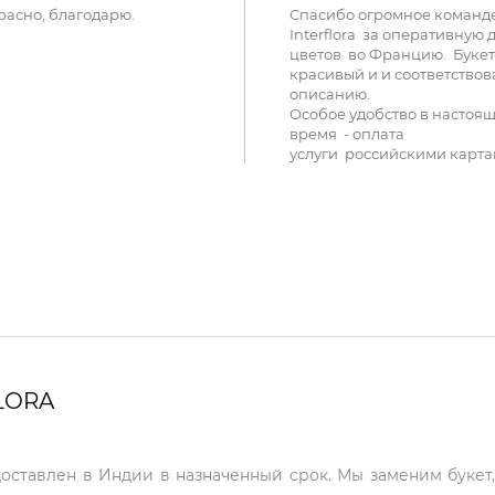
расно, благодарю.
Спасибо огромное команд
Interflora за оперативную 
цветов во Францию. Букет
красивый и и соответствов
описанию.
Особое удобство в настоя
время - оплата
услуги российскими карта
LORA
доставлен в Индии в назначенный срок. Мы заменим букет