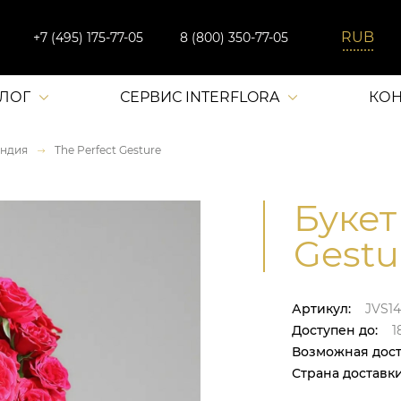
+7 (495) 175-77-05
8 (800) 350-77-05
АЛОГ
СЕРВИС INTERFLORA
КОН
ндия
The Perfect Gesture
Букет
Gestu
Артикул:
JVS1
Доступен до:
18
Возможная дост
Страна доставки