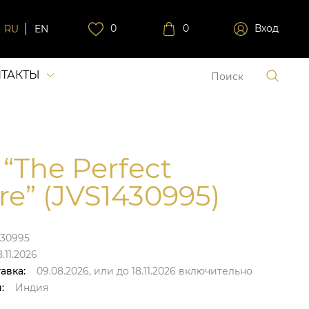
0
0
Вход
RU
EN
ТАКТЫ
 “The Perfect
re” (JVS1430995)
430995
.11.2026
авка:
09.08.2026,
или до
18.11.2026
включительно
:
Индия