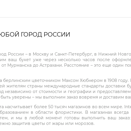
ЛЮБОЙ ГОРОД РОССИИ
город России – в Москву и Санкт-Петербург, в Нижний Нов
чим ваш букет уже через несколько часов после оформ
 от Мурманска до Астрахани. Расстояние – это еще один по
на берлинским цветочником Максом Хюбнером в 1908 году. В 
ей жителям страны международные стандарты доставки бук
од независимо от стоимости и географии и предоставляем
е быть уверены – мы выполним заказ вовремя и доставим в
ra насчитывает более 50 тысяч магазинов во всем мире. Inte
бразованием в области флористики. В магазинах всегда
нтем, и мы в любой момент готовы выполнить ваш заказ
режно защитив цветы от жары или морозов.