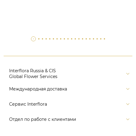
Interflora Russia & CIS
Global Flower Services
Версия для печати
Международная доставка
Контакты
Россия
Сервис Interflora
Поиск
Балтия и страны СНГ
Карта портала
Заказ и оплата
Отдел по работе с клиентами
Европа
Помощь
Доставка
Америка
Связаться с нами, заказать звонок