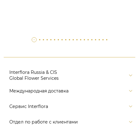
Interflora Russia & CIS
Global Flower Services
Версия для печати
Международная доставка
Контакты
Россия
Сервис Interflora
Поиск
Балтия и страны СНГ
Карта портала
Заказ и оплата
Отдел по работе с клиентами
Европа
Помощь
Доставка
Америка
Связаться с нами, заказать звонок