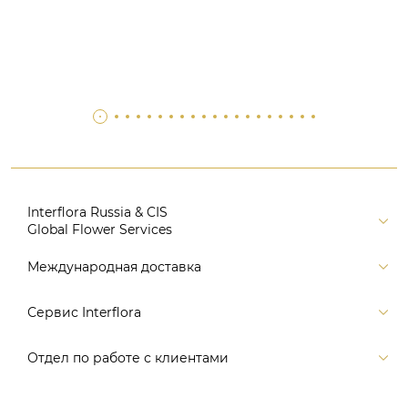
Interflora Russia & CIS
Global Flower Services
Версия для печати
Международная доставка
Контакты
Россия
Сервис Interflora
Поиск
Балтия и страны СНГ
Карта портала
Заказ и оплата
Отдел по работе с клиентами
Европа
Помощь
Доставка
Америка
Связаться с нами, заказать звонок