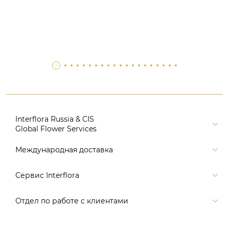
Interflora Russia & CIS
Global Flower Services
Версия для печати
Международная доставка
Контакты
Россия
Сервис Interflora
Поиск
Балтия и страны СНГ
Карта портала
Заказ и оплата
Отдел по работе с клиентами
Европа
Помощь
Доставка
Америка
Связаться с нами, заказать звонок