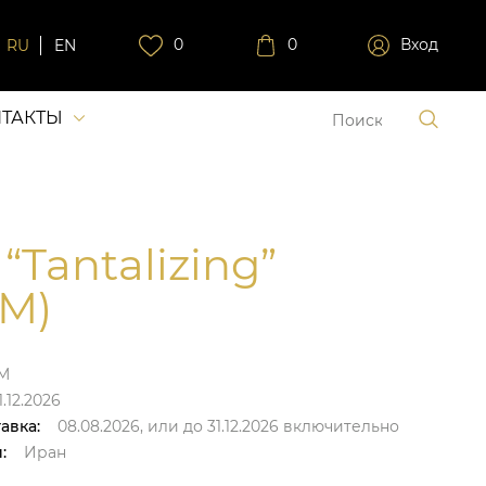
0
0
Вход
RU
EN
ТАКТЫ
“Tantalizing”
M)
M
.12.2026
авка:
08.08.2026,
или до
31.12.2026
включительно
:
Иран