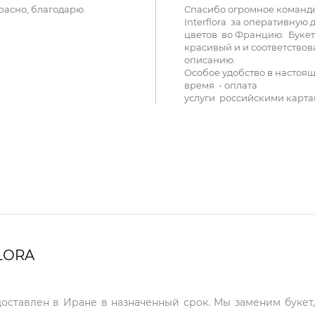
расно, благодарю.
Спасибо огромное команд
Interflora за оперативную 
цветов во Францию. Букет
красивый и и соответствов
описанию.
Особое удобство в настоя
время - оплата
услуги российскими карта
LORA
доставлен в Иране в назначенный срок. Мы заменим букет