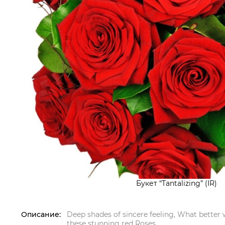
Букет “Tantalizing” (IR)
Описание:
Deep shades of sincere feeling, What better 
these stunning red Roses.