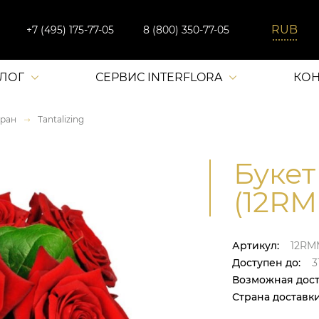
+7 (495) 175-77-05
8 (800) 350-77-05
АЛОГ
СЕРВИС INTERFLORA
КОН
ран
Tantalizing
Букет 
(12RM
Артикул:
12RM
Доступен до:
31
Возможная дост
Страна доставки