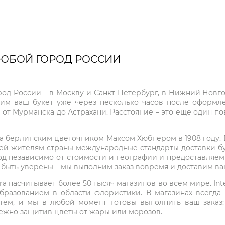
ЛЮБОЙ ГОРОД РОССИИ
город России – в Москву и Санкт-Петербург, в Нижний Нов
чим ваш букет уже через несколько часов после оформ
 от Мурманска до Астрахани. Расстояние – это еще один по
на берлинским цветочником Максом Хюбнером в 1908 году. В 
ей жителям страны международные стандарты доставки бук
од независимо от стоимости и географии и предоставляем
е быть уверены – мы выполним заказ вовремя и доставим в
ra насчитывает более 50 тысяч магазинов во всем мире. Inte
бразованием в области флористики. В магазинах всегда
нтем, и мы в любой момент готовы выполнить ваш заказ
режно защитив цветы от жары или морозов.