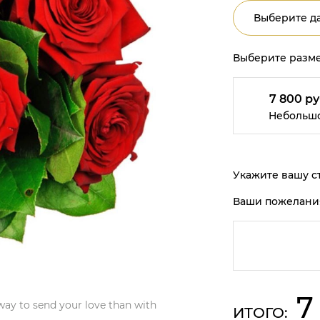
Выберите да
Выберите разме
7 800 ру
Небольш
Укажите вашу ст
Ваши пожелани
7
way to send your love than with
ИТОГО: