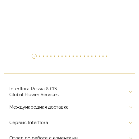
Interflora Russia & CIS
Global Flower Services
Версия для печати
Международная доставка
Контакты
Россия
Сервис Interflora
Поиск
Балтия и страны СНГ
Карта портала
Заказ и оплата
Отдел по работе с клиентами